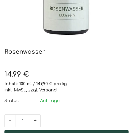
Vision & Mission
Naturkosmetik
Über uns
Anmelden
Rosenwasser
Registrieren
14.99
€
Inhalt: 100 ml
/
149,90 € pro kg
inkl. MwSt., zzgl. Versand
Status
Auf Lager
-
+