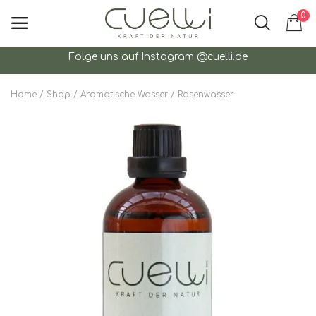
0
Folge uns auf Instagram @cuelli.de
Kostenloser Versand ab 45€
Hauptmenü
Home
Shop
Aromatische Wasser
Rosenwasser
Kategorien
Home
Wunschzettel
Kontakt
Blog
Aromatherapie