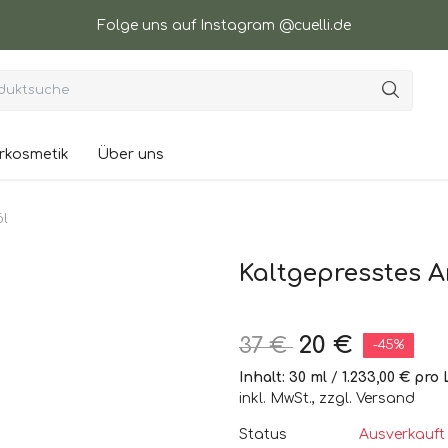
Folge uns auf Instagram @cuelli.de
rkosmetik
Über uns
öl
Kaltgepresstes 
20
€
37
€
-45%
Inhalt: 30 ml
/
1.233,00 € pro 
inkl. MwSt., zzgl. Versand
Status
Ausverkauft