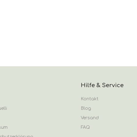
Hilfe & Service
Kontakt
elli
Blog
Versand
sum
FAQ
chutzerklärung