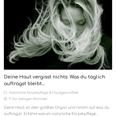
Vision & Mission
Naturkosmetik
Über uns
Anmelden
Registrieren
Deine Haut vergisst nichts: Was du täglich
aufträgst bleibt...
Natürliche Körperpflege & Hautgesundheit
9 Vor wenigen Monaten
Deine Haut ist dein größtes Organ und nimmt auf was du
aufträgst. Erfahre warum natürliche Körperpflege...