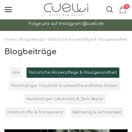
0
Folge uns auf Instagram @cuelli.de
Hauptmenü
Home
Blogbeiträge
Natürliche Körperpflege & Hautgesundheit
Kategorien
Blogbeiträge
Home
Alle
Natürliche Körperpflege & Hautgesundheit
Wunschzettel
Nachhaltiger Haushalt & umweltfreundliches Putzen
Kontakt
Nachhaltiger Lebensstil & Zero Waste
Blog
Inhaltsstoffe & Transparenz
Wellbeing & Achtsamkeit
Aromatherapie